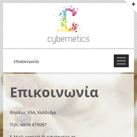
Επικοινωνία
Θησέως 65Α, Χαλάνδρι
Τηλ.: 6974 479087
E-Mail: contact @ cybernetics.gr